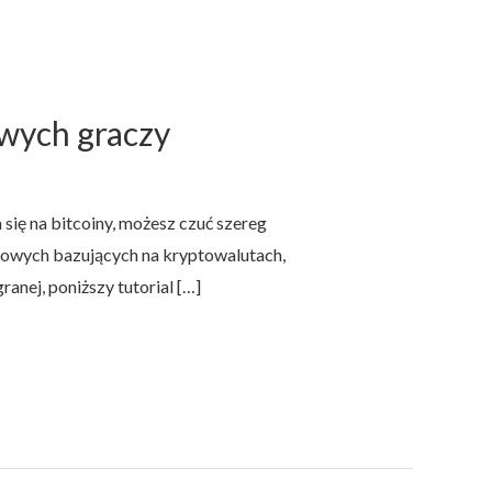
owych graczy
się na bitcoiny, możesz czuć szereg
rdowych bazujących na kryptowalutach,
nej, poniższy tutorial […]