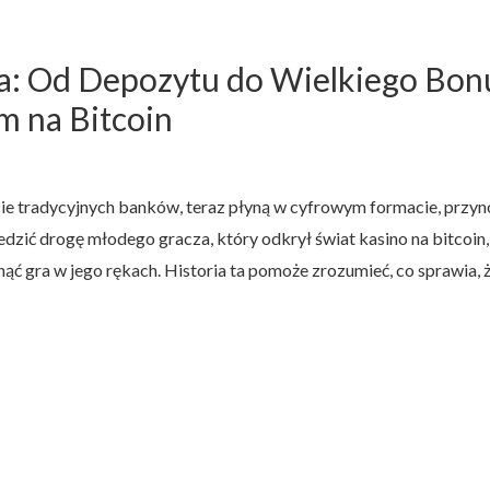
a: Od Depozytu do Wielkiego Bon
m na Bitcoin
ecie tradycyjnych banków, teraz płyną w cyfrowym formacie, przy
dzić drogę młodego gracza, który odkrył świat kasino na bitcoin,
ąć gra w jego rękach. Historia ta pomoże zrozumieć, co sprawia, 