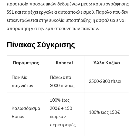
προστασία προσωπικών δεδομένων μέσω κρυπτογράφησης
SSL και παρέχει εργαλεία αυτοαποκλεισμού. Παρόλο που δεν
επικεντρώνεται στην ευκολία υποστήριξης, η ασφάλεια είναι
απαραίτητη για την εμπιστοσύνη των παικτών.
Πίνακας Σύγκρισης
Παράμετρος
Robocat
Άλλα Καζίνο
Ποικιλία
Πάνω από
2500‑2800 τίτλοι
παιχνιδιών
3000 τίτλους
100% έως
Καλωσόρισμα
200 € + 150
100% έως 150 €
Bonus
δωρεάν
περιστροφές