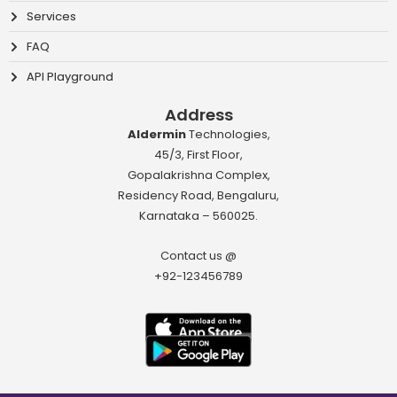
Services
FAQ
API Playground
Address
Aldermin
Technologies,
45/3, First Floor,
Gopalakrishna Complex,
Residency Road, Bengaluru,
Karnataka – 560025.
Contact us @
+92-123456789
Download App