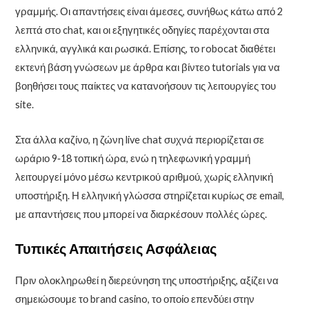
γραμμής. Οι απαντήσεις είναι άμεσες, συνήθως κάτω από 2
λεπτά στο chat, και οι εξηγητικές οδηγίες παρέχονται στα
ελληνικά, αγγλικά και ρωσικά. Επίσης, το robocat διαθέτει
εκτενή βάση γνώσεων με άρθρα και βίντεο tutorials για να
βοηθήσει τους παίκτες να κατανοήσουν τις λειτουργίες του
site.
Στα άλλα καζίνο, η ζώνη live chat συχνά περιορίζεται σε
ωράριο 9‑18 τοπική ώρα, ενώ η τηλεφωνική γραμμή
λειτουργεί μόνο μέσω κεντρικού αριθμού, χωρίς ελληνική
υποστήριξη. Η ελληνική γλώσσα στηρίζεται κυρίως σε email,
με απαντήσεις που μπορεί να διαρκέσουν πολλές ώρες.
Τυπικές Απαιτήσεις Ασφάλειας
Πριν ολοκληρωθεί η διερεύνηση της υποστήριξης, αξίζει να
σημειώσουμε το brand casino, το οποίο επενδύει στην