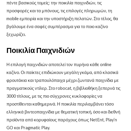
πέντε βασικούς τομείς: την ποικιλία παιχνιδιών, τις
προσφορές και τα μπόνους, τις επιλογές πληρωμών, τη
mobile εμπειρία και την υποστήριξη πελατών. Στο τέλος, θα
βγάλουμε ένα σαφές συμπέρασμα για το ποιο καζίνο
ξεχωρίζει.
Ποικιλία Παιχνιδιών
Η επιλογή παιχνιδιών αποτελεί τον πυρήνα κάθε online
καζίνο. Οι παίκτες επιδιώκουν μεγάλη γκάμα, από κλασικά
φρουτάκια και τραπουλόπαιχα μέχρι ζωντανά παιχνίδια με
πραγματικούς ντίλερ. Στο robocat, η βιβλιοθήκη ξεπερνά τις
3000 τίτλους, με τις πιο σύγχρονες κυκλοφορίες να
προστίθενται καθημερινά. Η ποικιλία περιλαμβάνει τόσο
ελληνικά βιντεοπαιχνίδια με θεματική τοπική, όσο και διεθνή
προϊόντα από κορυφαίους παρόχους όπως NetEnt, Play’n
GO και Pragmatic Play.