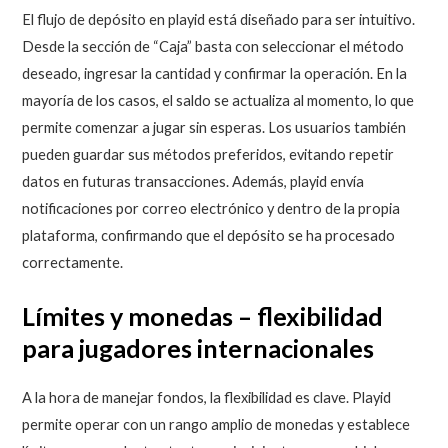
El flujo de depósito en playid está diseñado para ser intuitivo.
Desde la sección de “Caja” basta con seleccionar el método
deseado, ingresar la cantidad y confirmar la operación. En la
mayoría de los casos, el saldo se actualiza al momento, lo que
permite comenzar a jugar sin esperas. Los usuarios también
pueden guardar sus métodos preferidos, evitando repetir
datos en futuras transacciones. Además, playid envía
notificaciones por correo electrónico y dentro de la propia
plataforma, confirmando que el depósito se ha procesado
correctamente.
Límites y monedas – flexibilidad
para jugadores internacionales
A la hora de manejar fondos, la flexibilidad es clave. Playid
permite operar con un rango amplio de monedas y establece