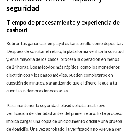
seguridad
Tiempo de procesamiento y experiencia de
cashout
Retirar tus ganancias en playid es tan sencillo como depositar.
Después de solicitar el retiro, la plataforma verifica la solicitud
y, en la mayoría de los casos, procesa la operación en menos
de 24 horas. Los métodos más rápidos, como los monederos
electrónicos y los pagos móviles, pueden completarse en
cuestión de minutos, garantizando que el dinero llegue a tu
cuenta sin demoras innecesarias.
Para mantener la seguridad, playid solicita una breve
verificación de identidad antes del primer retiro. Este proceso
implica cargar una copia de un documento oficial y una prueba
de domicilio. Una vez aprobado, la verificación no vuelve a ser