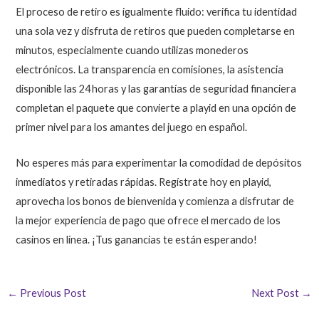
El proceso de retiro es igualmente fluido: verifica tu identidad
una sola vez y disfruta de retiros que pueden completarse en
minutos, especialmente cuando utilizas monederos
electrónicos. La transparencia en comisiones, la asistencia
disponible las 24 horas y las garantías de seguridad financiera
completan el paquete que convierte a playid en una opción de
primer nivel para los amantes del juego en español.
No esperes más para experimentar la comodidad de depósitos
inmediatos y retiradas rápidas. Regístrate hoy en playid,
aprovecha los bonos de bienvenida y comienza a disfrutar de
la mejor experiencia de pago que ofrece el mercado de los
casinos en línea. ¡Tus ganancias te están esperando!
←
Previous Post
Next Post
→