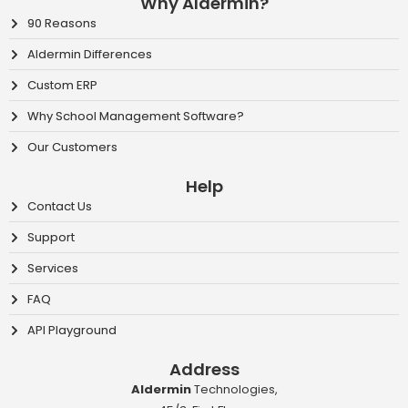
Why Aldermin?
90 Reasons
Aldermin Differences
Custom ERP
Why School Management Software?
Our Customers
Help
Contact Us
Support
Services
FAQ
API Playground
Address
Aldermin
Technologies,