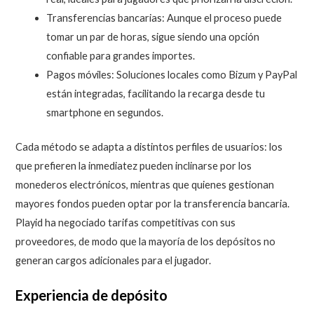
Transferencias bancarias: Aunque el proceso puede
tomar un par de horas, sigue siendo una opción
confiable para grandes importes.
Pagos móviles: Soluciones locales como Bizum y PayPal
están integradas, facilitando la recarga desde tu
smartphone en segundos.
Cada método se adapta a distintos perfiles de usuarios: los
que prefieren la inmediatez pueden inclinarse por los
monederos electrónicos, mientras que quienes gestionan
mayores fondos pueden optar por la transferencia bancaria.
Playid ha negociado tarifas competitivas con sus
proveedores, de modo que la mayoría de los depósitos no
generan cargos adicionales para el jugador.
Experiencia de depósito