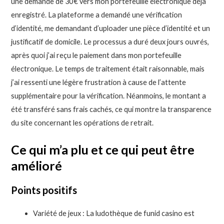
une demande de 30 € vers mon portefeuille électronique déjà
enregistré. La plateforme a demandé une vérification
d’identité, me demandant d’uploader une pièce d’identité et un
justificatif de domicile. Le processus a duré deux jours ouvrés,
après quoi j’ai reçu le paiement dans mon portefeuille
électronique. Le temps de traitement était raisonnable, mais
j’ai ressenti une légère frustration à cause de l’attente
supplémentaire pour la vérification. Néanmoins, le montant a
été transféré sans frais cachés, ce qui montre la transparence
du site concernant les opérations de retrait.
Ce qui m’a plu et ce qui peut être
amélioré
Points positifs
Variété de jeux : La ludothèque de funid casino est