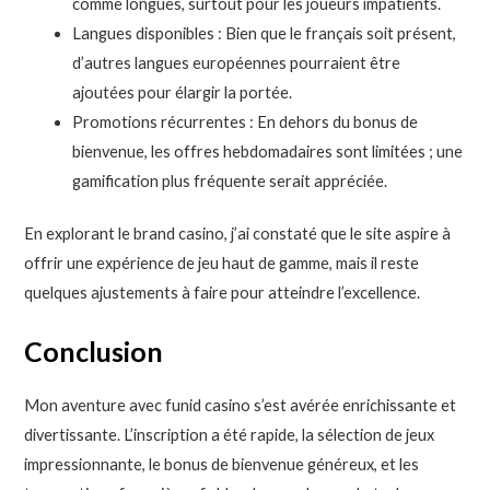
comme longues, surtout pour les joueurs impatients.
Langues disponibles : Bien que le français soit présent,
d’autres langues européennes pourraient être
ajoutées pour élargir la portée.
Promotions récurrentes : En dehors du bonus de
bienvenue, les offres hebdomadaires sont limitées ; une
gamification plus fréquente serait appréciée.
En explorant le brand casino, j’ai constaté que le site aspire à
offrir une expérience de jeu haut de gamme, mais il reste
quelques ajustements à faire pour atteindre l’excellence.
Conclusion
Mon aventure avec funid casino s’est avérée enrichissante et
divertissante. L’inscription a été rapide, la sélection de jeux
impressionnante, le bonus de bienvenue généreux, et les