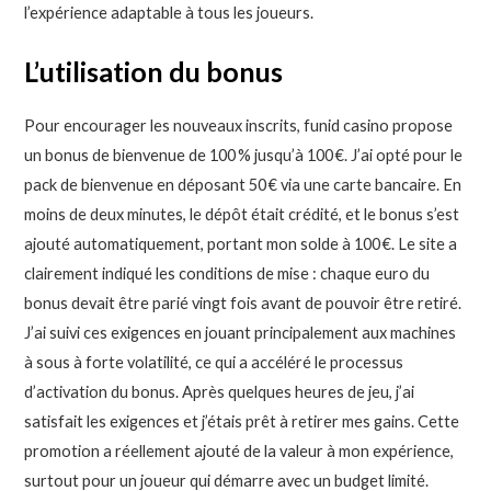
l’expérience adaptable à tous les joueurs.
L’utilisation du bonus
Pour encourager les nouveaux inscrits, funid casino propose
un bonus de bienvenue de 100 % jusqu’à 100 €. J’ai opté pour le
pack de bienvenue en déposant 50 € via une carte bancaire. En
moins de deux minutes, le dépôt était crédité, et le bonus s’est
ajouté automatiquement, portant mon solde à 100 €. Le site a
clairement indiqué les conditions de mise : chaque euro du
bonus devait être parié vingt fois avant de pouvoir être retiré.
J’ai suivi ces exigences en jouant principalement aux machines
à sous à forte volatilité, ce qui a accéléré le processus
d’activation du bonus. Après quelques heures de jeu, j’ai
satisfait les exigences et j’étais prêt à retirer mes gains. Cette
promotion a réellement ajouté de la valeur à mon expérience,
surtout pour un joueur qui démarre avec un budget limité.