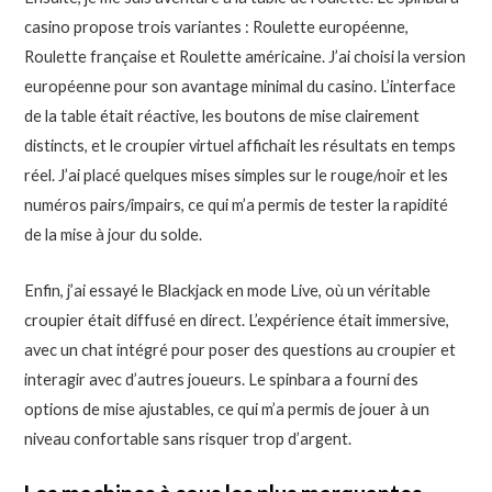
casino propose trois variantes : Roulette européenne,
Roulette française et Roulette américaine. J’ai choisi la version
européenne pour son avantage minimal du casino. L’interface
de la table était réactive, les boutons de mise clairement
distincts, et le croupier virtuel affichait les résultats en temps
réel. J’ai placé quelques mises simples sur le rouge/noir et les
numéros pairs/impairs, ce qui m’a permis de tester la rapidité
de la mise à jour du solde.
Enfin, j’ai essayé le Blackjack en mode Live, où un véritable
croupier était diffusé en direct. L’expérience était immersive,
avec un chat intégré pour poser des questions au croupier et
interagir avec d’autres joueurs. Le spinbara a fourni des
options de mise ajustables, ce qui m’a permis de jouer à un
niveau confortable sans risquer trop d’argent.