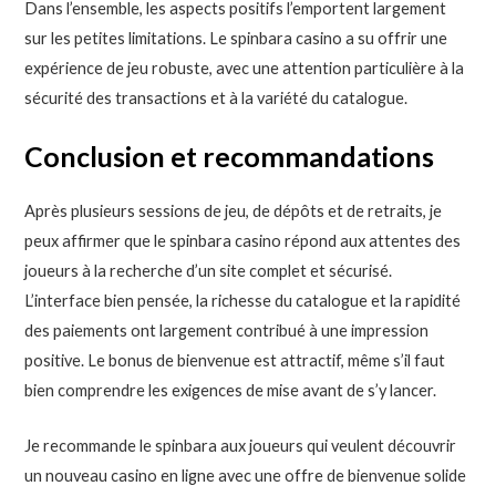
Dans l’ensemble, les aspects positifs l’emportent largement
sur les petites limitations. Le spinbara casino a su offrir une
expérience de jeu robuste, avec une attention particulière à la
sécurité des transactions et à la variété du catalogue.
Conclusion et recommandations
Après plusieurs sessions de jeu, de dépôts et de retraits, je
peux affirmer que le spinbara casino répond aux attentes des
joueurs à la recherche d’un site complet et sécurisé.
L’interface bien pensée, la richesse du catalogue et la rapidité
des paiements ont largement contribué à une impression
positive. Le bonus de bienvenue est attractif, même s’il faut
bien comprendre les exigences de mise avant de s’y lancer.
Je recommande le spinbara aux joueurs qui veulent découvrir
un nouveau casino en ligne avec une offre de bienvenue solide