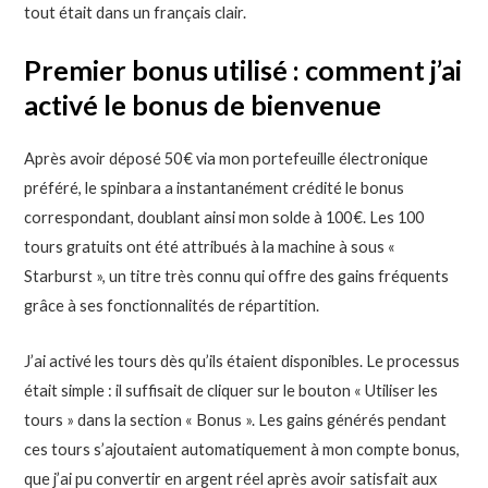
tout était dans un français clair.
Premier bonus utilisé : comment j’ai
activé le bonus de bienvenue
Après avoir déposé 50 € via mon portefeuille électronique
préféré, le spinbara a instantanément crédité le bonus
correspondant, doublant ainsi mon solde à 100 €. Les 100
tours gratuits ont été attribués à la machine à sous «
Starburst », un titre très connu qui offre des gains fréquents
grâce à ses fonctionnalités de répartition.
J’ai activé les tours dès qu’ils étaient disponibles. Le processus
était simple : il suffisait de cliquer sur le bouton « Utiliser les
tours » dans la section « Bonus ». Les gains générés pendant
ces tours s’ajoutaient automatiquement à mon compte bonus,
que j’ai pu convertir en argent réel après avoir satisfait aux