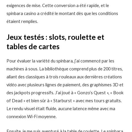
exigences de mise. Cette conversion a été rapide, et le
spinbara casino a crédité le montant dès que les conditions
étaient remplies.
Jeux testés : slots, roulette et
tables de cartes
Pour évaluer la variété du spinbara, j’ai commencé par les
machines à sous. La bibliothèque comprend plus de 200 titres,
allant des classiques à trois rouleaux aux dernières créations
vidéo avec plusieurs lignes de paiement, des graphismes 3D et
des jackpots progressifs. J’ai joué à « Gonzo’s Quest », « Book
of Dead » et bien sûr à « Starburst » avec mes tours gratuits.
Le rendu visuel était fluide, aucune latence même avec ma
connexion Wi‑Fi moyenne.
Ensuite, je me suis aventuré à la table de roulette. Le spinbara