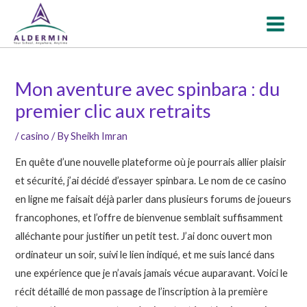
Skip
Post
MAI
to
navigation
MEN
content
Mon aventure avec spinbara : du
premier clic aux retraits
/
casino
/ By
Sheikh Imran
En quête d’une nouvelle plateforme où je pourrais allier plaisir
et sécurité, j’ai décidé d’essayer spinbara. Le nom de ce casino
en ligne me faisait déjà parler dans plusieurs forums de joueurs
francophones, et l’offre de bienvenue semblait suffisamment
alléchante pour justifier un petit test. J’ai donc ouvert mon
ordinateur un soir, suivi le lien indiqué, et me suis lancé dans
une expérience que je n’avais jamais vécue auparavant. Voici le
récit détaillé de mon passage de l’inscription à la première