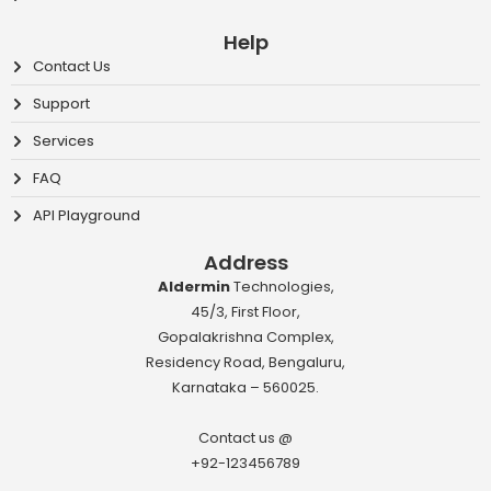
Help
Contact Us
Support
Services
FAQ
API Playground
Address
Aldermin
Technologies,
45/3, First Floor,
Gopalakrishna Complex,
Residency Road, Bengaluru,
Karnataka – 560025.
Contact us @
+92-123456789