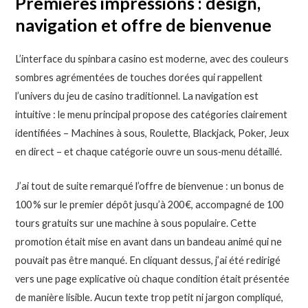
Premières impressions : design,
navigation et offre de bienvenue
L’interface du spinbara casino est moderne, avec des couleurs
sombres agrémentées de touches dorées qui rappellent
l’univers du jeu de casino traditionnel. La navigation est
intuitive : le menu principal propose des catégories clairement
identifiées – Machines à sous, Roulette, Blackjack, Poker, Jeux
en direct – et chaque catégorie ouvre un sous‑menu détaillé.
J’ai tout de suite remarqué l’offre de bienvenue : un bonus de
100 % sur le premier dépôt jusqu’à 200 €, accompagné de 100
tours gratuits sur une machine à sous populaire. Cette
promotion était mise en avant dans un bandeau animé qui ne
pouvait pas être manqué. En cliquant dessus, j’ai été redirigé
vers une page explicative où chaque condition était présentée
de manière lisible. Aucun texte trop petit ni jargon compliqué,