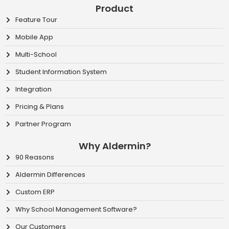
Product
Feature Tour
Mobile App
Multi-School
Student Information System
Integration
Pricing & Plans
Partner Program
Why Aldermin?
90 Reasons
Aldermin Differences
Custom ERP
Why School Management Software?
Our Customers