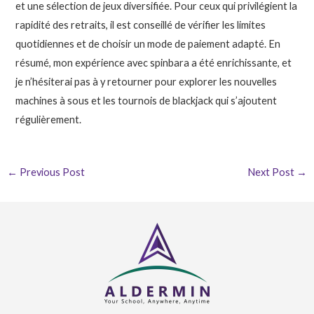
et une sélection de jeux diversifiée. Pour ceux qui privilégient la
rapidité des retraits, il est conseillé de vérifier les limites
quotidiennes et de choisir un mode de paiement adapté. En
résumé, mon expérience avec spinbara a été enrichissante, et
je n’hésiterai pas à y retourner pour explorer les nouvelles
machines à sous et les tournois de blackjack qui s’ajoutent
régulièrement.
←
Previous Post
Next Post
→