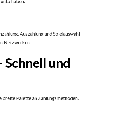
 Konto haben.
Einzahlung, Auszahlung und Spielauswahl
ren Netzwerken.
 Schnell und
ne breite Palette an Zahlungsmethoden,