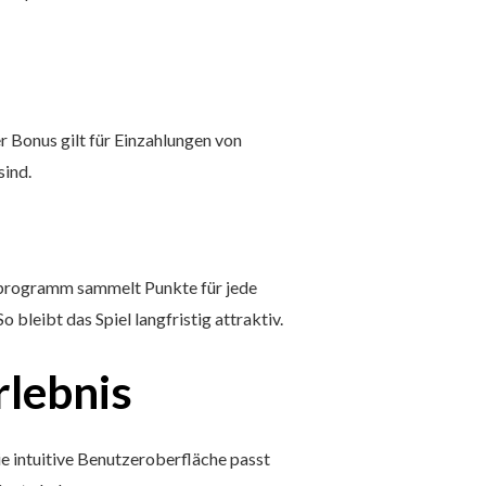
r Bonus gilt für Einzahlungen von
sind.
ueprogramm sammelt Punkte für jede
bleibt das Spiel langfristig attraktiv.
rlebnis
e intuitive Benutzeroberfläche passt