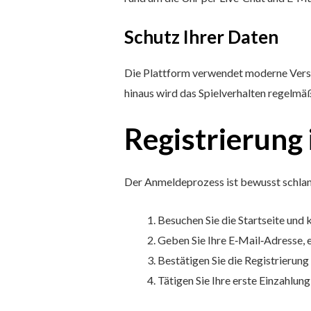
Schutz Ihrer Daten
Die Plattform verwendet moderne Versch
hinaus wird das Spielverhalten regelmäß
Registrierung 
Der Anmeldeprozess ist bewusst schlank
Besuchen Sie die Startseite und k
Geben Sie Ihre E‑Mail‑Adresse, 
Bestätigen Sie die Registrierung 
Tätigen Sie Ihre erste Einzahlun