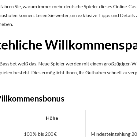
fahren Sie, warum immer mehr deutsche Spieler dieses Online‑Cas
usholen können. Lesen Sie weiter, um exklusive Tipps und Details z
 heben.
tehliche Willkommensp
und Bassbet weiß das. Neue Spieler werden mit einem großzügigen 
ielen besteht. Dies ermöglicht Ihnen, Ihr Guthaben schnell zu ver
Willkommensbonus
Höhe
100 % bis 200 €
Mindesteinzahlung 20