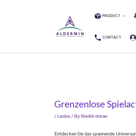
Skip
Post
to
navigation
PRODUCT
content
CONTACT
Grenzenlose Spielac
/
casino
/ By
Sheikh Imran
Entdecken Sie das spannende Universum 