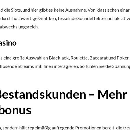
d die Slots, und hier gibt es keine Ausnahme. Von klassischen ein
 durch hochwertige Grafiken, fesselnde Soundeffekte und lukrativ
 abwechslungsreich.
asino
es eine große Auswahl an Blackjack, Roulette, Baccarat und Poker.
lösende Streams mit Ihnen interagieren. So fühlen Sie die Spannung
Bestandskunden – Mehr a
bonus
n, sondern hält regelmäßig aufregende Promotionen bereit, die tre