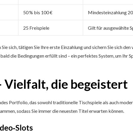
50 % bis 100 €
Mindesteinzahlung 20
25 Freispiele
Gilt für ausgewählte 
n Sie sich, tätigen Sie Ihre erste Einzahlung und sichern Sie sich d
ald die Bedingungen erfüllt sind – ein perfektes System, um Ihr Sp
Vielfalt, die begeistert
des Portfolio, das sowohl traditionelle Tischspiele als auch mode
ammen, sodass Sie immer die neuesten Titel erwarten können.
deo‑Slots