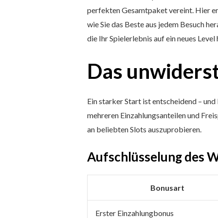
perfekten Gesamtpaket vereint. Hier er
wie Sie das Beste aus jedem Besuch hera
die Ihr Spielerlebnis auf ein neues Level
Das unwiders
Ein starker Start ist entscheidend – 
mehreren Einzahlungsanteilen und Freisp
an beliebten Slots auszuprobieren.
Aufschlüsselung des 
Bonusart
Erster Einzahlungbonus