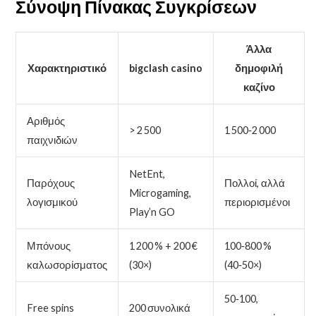
Σύνοψη Πίνακας Συγκρίσεων
Άλλα
Χαρακτηριστικό
bigclash casino
δημοφιλή
καζίνο
Αριθμός
> 2 500
1 500‑2 000
παιχνιδιών
NetEnt,
Παρόχους
Πολλοί, αλλά
Microgaming,
λογισμικού
περιορισμένοι
Play’n GO
Μπόνους
1 200 % + 200 €
100‑800 %
καλωσορίσματος
(30×)
(40‑50×)
50‑100,
Free spins
200 συνολικά