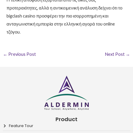
προτεραιότητες, αλλά η αντικειμενική ανάλυση δείχνει ότι το
bigclash casino προσφέρει την πιο ισορροπημένη και
ανταγωνιστική εμπειρία στην ελληνική αγορά του online
τζόγου.
←
Previous Post
Next Post
→
Product
Feature Tour