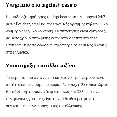
Υπηρεσία στο bigclash casino
Η ομάδα εξυπηρέτησης του bigclash casino λειτουργεί 24/7
μέσω live chat, email και τηλεφωνικής γραμμής (τηλεφωνικό
νούμερο ελληνικού δικτύου). Οι απαντήσεις είναι γρήγορες,
με μέσο χρόνο απόκρισης κάτω από 2 λεπτά στο chat.
Επιπλέον, η βάση γνώσεων προσφέρει αναλυτικές οδηγίες
στα ελληνικά.
Υποστήριξη στα άλλα καζίνο
Τα περισσότερα ανταγωνιστικά καζίνο προσφέρουν μόνο
email ή chat με ωράριο περιορισμένο (π.χ. 9‑23 τοπική ώρα).
Η απάντηση μπορεί να διαρκέσει έως και 30 λεπτά, ενώ οι
τηλεφωνικές γραμμές είναι συχνά διαθέσιμες μόνο σε
συγκεκριμένες γλώσσες εκτός της ελληνικής.