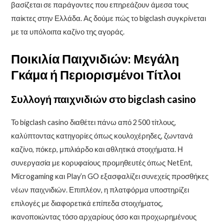
βασίζεται σε παράγοντες που επηρεάζουν άμεσα τους
παίκτες στην Ελλάδα. Ας δούμε πώς το bigclash συγκρίνεται
με τα υπόλοιπα καζίνο της αγοράς.
Ποικιλία Παιχνιδιών: Μεγάλη
Γκάμα ή Περιορισμένοι Τίτλοι
Συλλογή παιχνιδιών στο bigclash casino
Το bigclash casino διαθέτει πάνω από 2 500 τίτλους,
καλύπτοντας κατηγορίες όπως κουλοχέρηδες, ζωντανά
καζίνο, πόκερ, μπιλιάρδο και αθλητικά στοιχήματα. Η
συνεργασία με κορυφαίους προμηθευτές όπως NetEnt,
Microgaming και Play’n GO εξασφαλίζει συνεχείς προσθήκες
νέων παιχνιδιών. Επιπλέον, η πλατφόρμα υποστηρίζει
επιλογές με διαφορετικά επίπεδα στοιχήματος,
ικανοποιώντας τόσο αρχαρίους όσο και προχωρημένους