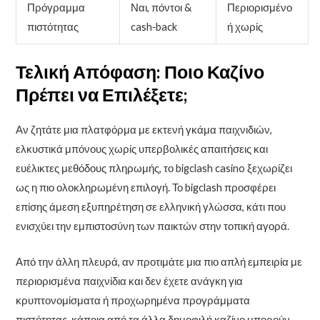
Πρόγραμμα
Ναι, πόντοι &
Περιορισμένο
πιστότητας
cash‑back
ή χωρίς
Τελική Απόφαση: Ποιο Καζίνο
Πρέπει να Επιλέξετε;
Αν ζητάτε μια πλατφόρμα με εκτενή γκάμα παιχνιδιών,
ελκυστικά μπόνους χωρίς υπερβολικές απαιτήσεις και
ευέλικτες μεθόδους πληρωμής, το bigclash casino ξεχωρίζει
ως η πιο ολοκληρωμένη επιλογή. Το bigclash προσφέρει
επίσης άμεση εξυπηρέτηση σε ελληνική γλώσσα, κάτι που
ενισχύει την εμπιστοσύνη των παικτών στην τοπική αγορά.
Από την άλλη πλευρά, αν προτιμάτε μια πιο απλή εμπειρία με
περιορισμένα παιχνίδια και δεν έχετε ανάγκη για
κρυπτονομίσματα ή προχωρημένα προγράμματα
πιστότητας, κάποια από τα άλλα δημοφιλή καζίνο μπορούν