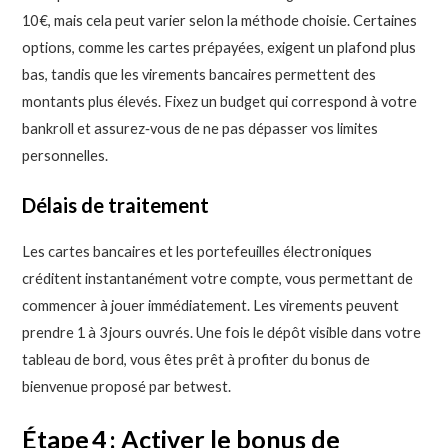
10 €, mais cela peut varier selon la méthode choisie. Certaines
options, comme les cartes prépayées, exigent un plafond plus
bas, tandis que les virements bancaires permettent des
montants plus élevés. Fixez un budget qui correspond à votre
bankroll et assurez‑vous de ne pas dépasser vos limites
personnelles.
Délais de traitement
Les cartes bancaires et les portefeuilles électroniques
créditent instantanément votre compte, vous permettant de
commencer à jouer immédiatement. Les virements peuvent
prendre 1 à 3 jours ouvrés. Une fois le dépôt visible dans votre
tableau de bord, vous êtes prêt à profiter du bonus de
bienvenue proposé par betwest.
Étape 4 : Activer le bonus de