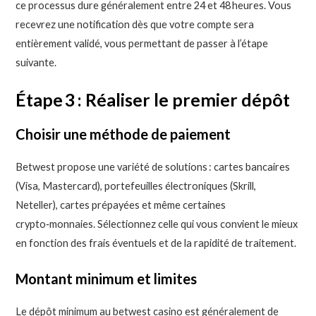
ce processus dure généralement entre 24 et 48 heures. Vous
recevrez une notification dès que votre compte sera
entièrement validé, vous permettant de passer à l’étape
suivante.
Étape 3 : Réaliser le premier dépôt
Choisir une méthode de paiement
Betwest propose une variété de solutions : cartes bancaires
(Visa, Mastercard), portefeuilles électroniques (Skrill,
Neteller), cartes prépayées et même certaines
crypto‑monnaies. Sélectionnez celle qui vous convient le mieux
en fonction des frais éventuels et de la rapidité de traitement.
Montant minimum et limites
Le dépôt minimum au betwest casino est généralement de