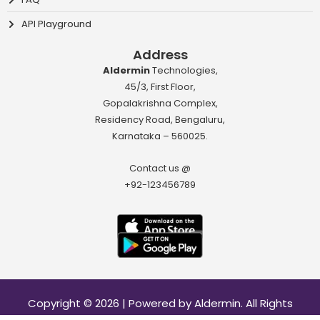
API Playground
Address
Aldermin
Technologies,
45/3, First Floor,
Gopalakrishna Complex,
Residency Road, Bengaluru,
Karnataka – 560025.
Contact us @
+92-123456789
Download App
Copyright © 2026 | Powered by Aldermin. All Rights