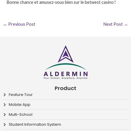
Bonne chance et amusez‑vous bien sur le betwest casino !
←
Previous Post
Next Post
→
Product
Feature Tour
Mobile App
Multi-School
Student Information System