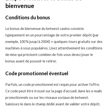
bienvenue
Conditions du bonus
Le bonus de bienvenue du betwest casino consiste
typiquement en un pourcentage de votre premier dépôt (par
exemple, 100 % jusqu’à 200 €) + quelques tours gratuits sur des
machines à sous populaires. Lisez attentivement les conditions
de mise qui précisent combien de fois vous devez jouer le
bonus avant de pouvoir le retirer.
Code promotionnel éventuel
Parfois, un code promotionnel est requis pour activer l’offre.
Ce code peut être trouvé sur la page d’accueil, dans les e‑mails
promotionnels ou sur les réseaux sociaux de betwest.
Saisissez‑le dans le champ dédié avant de valider votre dépôt.