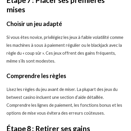
Étape 7 : Placer ses premières
mises
Choisir un jeu adapté
Si vous êtes novice, privilégiez les jeux à faible volatilité comme
les machines à sous à paiement régulier ou le blackjack avec la
règle du « coup sûr ». Ces jeux offrent des gains fréquents,
même s’ils sont modestes.
Comprendre les règles
Lisez les règles du jeu avant de miser. La plupart des jeux du
betwest casino incluent une section d’aide détaillée.
Comprendre les lignes de paiement, les fonctions bonus et les
options de mise vous évitera des erreurs coûteuses.
Étape 8 : Retirer ses gains