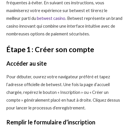
fréquentes à éviter. En suivant ces instructions, vous
maximiserez votre expérience sur betwest et tirerez le
meilleur parti du
betwest casino
. Betwest représente un brand
casino innovant qui combine une interface intuitive avec de
nombreuses options de paiement sécurisées.
Étape 1 : Créer son compte
Accéder au site
Pour débuter, ouvrez votre navigateur préféré et tapez
l’adresse officielle de betwest. Une fois la page d’accueil
chargée, repérez le bouton « Inscription » ou « Créer un
compte » généralement placé en haut à droite. Cliquez dessus
pour lancer le processus d’enregistrement.
Remplir le formulaire d’inscription