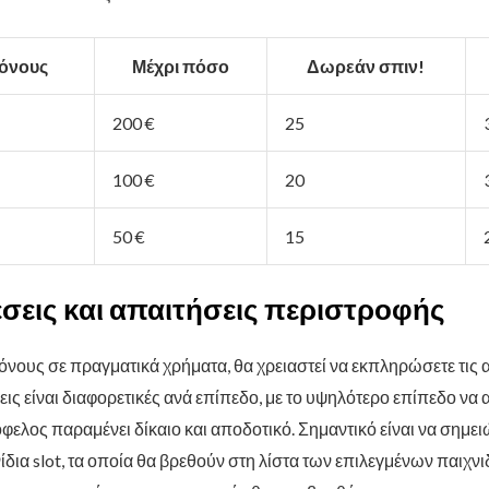
όνους
Μέχρι πόσο
Δωρεάν σπιν!
200 €
25
100 €
20
50 €
15
σεις και απαιτήσεις περιστροφής
πόνους σε πραγματικά χρήματα, θα χρειαστεί να εκπληρώσετε τις
ις είναι διαφορετικές ανά επίπεδο, με το υψηλότερο επίπεδο να 
όφελος παραμένει δίκαιο και αποδοτικό. Σημαντικό είναι να σημει
δια slot, τα οποία θα βρεθούν στη λίστα των επιλεγμένων παιχνι