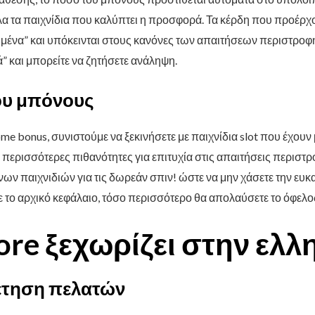
όλα τα παιχνίδια που καλύπτει η προσφορά. Τα κέρδη που προέρχ
να” και υπόκεινται στους κανόνες των απαιτήσεων περιστροφής.
” και μπορείτε να ζητήσετε ανάληψη.
ου μπόνους
ome bonus, συνιστούμε να ξεκινήσετε με παιχνίδια slot που έχο
 περισσότερες πιθανότητες για επιτυχία στις απαιτήσεις περιστρο
ων παιχνιδιών για τις δωρεάν σπιν! ώστε να μην χάσετε την ευκα
ε το αρχικό κεφάλαιο, τόσο περισσότερο θα απολαύσετε το όφελο
core ξεχωρίζει στην ελ
έτηση πελατών