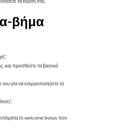
ιήσετε τα κέρδη σας.
μα-βήμα
ή”.
, και προσθέστε τα βασικά
 του για να ενεργοποιήσετε το
θεση”.
 αυτόματα το welcome bonus που