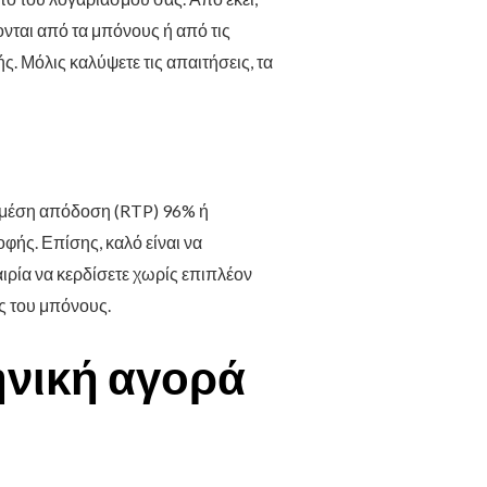
ονται από τα μπόνους ή από τις
 Μόλις καλύψετε τις απαιτήσεις, τα
υν μέση απόδοση (RTP) 96% ή
φής. Επίσης, καλό είναι να
ιρία να κερδίσετε χωρίς επιπλέον
ς του μπόνους.
ληνική αγορά