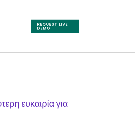
REQUEST LIVE
DEMO
τερη ευκαιρία για