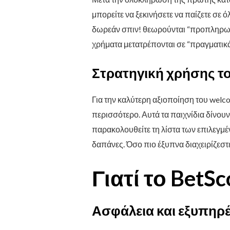
μπορείτε να ξεκινήσετε να παίζετε σε 
δωρεάν σπιν! θεωρούνται “προπληρωμέ
χρήματα μετατρέπονται σε “πραγματικά
Στρατηγική χρήσης τ
Για την καλύτερη αξιοποίηση του welc
περισσότερο. Αυτά τα παιχνίδια δίνουν
παρακολουθείτε τη λίστα των επιλεγμέν
δαπάνες. Όσο πιο έξυπνα διαχειρίζεστ
Γιατί το BetS
Ασφάλεια και εξυπηρ