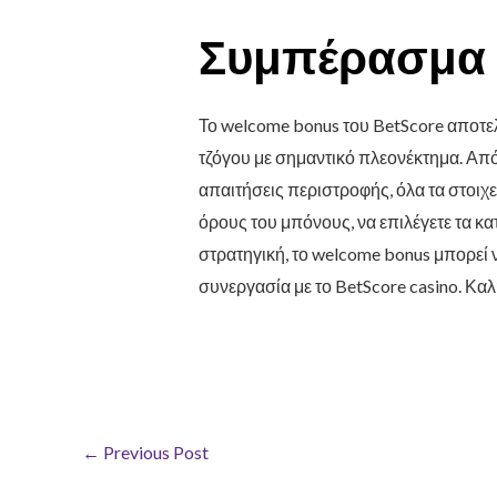
Συμπέρασμα
Το welcome bonus του BetScore αποτελ
τζόγου με σημαντικό πλεονέκτημα. Από 
απαιτήσεις περιστροφής, όλα τα στοιχε
όρους του μπόνους, να επιλέγετε τα κα
στρατηγική, το welcome bonus μπορεί ν
συνεργασία με το BetScore casino. Κα
←
Previous Post