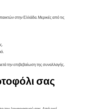
παικτών στην Ελλάδα. Μερικές από τις
ς.
μό.
μετά την επιβεβαίωση της συναλλαγής.
ρτοφόλι σας
ο του λογαριασμού σας. Από εκεί,