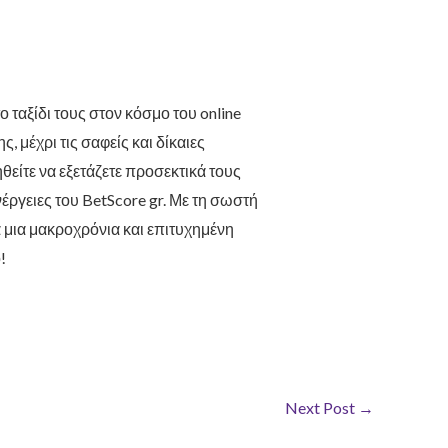
ταξίδι τους στον κόσμο του online
 μέχρι τις σαφείς και δίκαιες
θείτε να εξετάζετε προσεκτικά τους
νέργειες του BetScore gr. Με τη σωστή
α μια μακροχρόνια και επιτυχημένη
!
Next Post
→