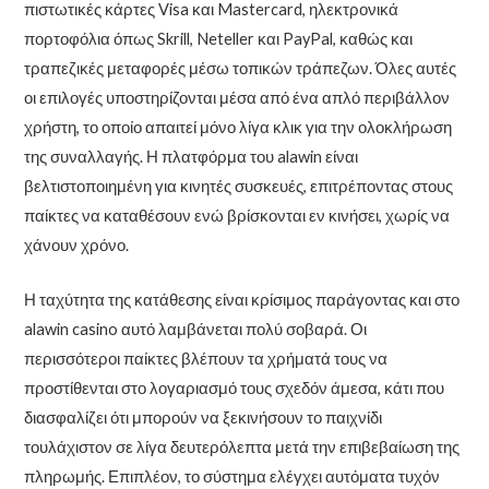
πιστωτικές κάρτες Visa και Mastercard, ηλεκτρονικά
πορτοφόλια όπως Skrill, Neteller και PayPal, καθώς και
τραπεζικές μεταφορές μέσω τοπικών τράπεζων. Όλες αυτές
οι επιλογές υποστηρίζονται μέσα από ένα απλό περιβάλλον
χρήστη, το οποίο απαιτεί μόνο λίγα κλικ για την ολοκλήρωση
της συναλλαγής. Η πλατφόρμα του alawin είναι
βελτιστοποιημένη για κινητές συσκευές, επιτρέποντας στους
παίκτες να καταθέσουν ενώ βρίσκονται εν κινήσει, χωρίς να
χάνουν χρόνο.
Η ταχύτητα της κατάθεσης είναι κρίσιμος παράγοντας και στο
alawin casino αυτό λαμβάνεται πολύ σοβαρά. Οι
περισσότεροι παίκτες βλέπουν τα χρήματά τους να
προστίθενται στο λογαριασμό τους σχεδόν άμεσα, κάτι που
διασφαλίζει ότι μπορούν να ξεκινήσουν το παιχνίδι
τουλάχιστον σε λίγα δευτερόλεπτα μετά την επιβεβαίωση της
πληρωμής. Επιπλέον, το σύστημα ελέγχει αυτόματα τυχόν