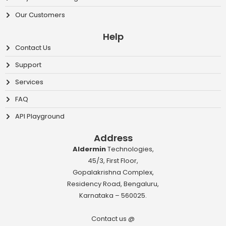
Our Customers
Help
Contact Us
Support
Services
FAQ
API Playground
Address
Aldermin
Technologies,
45/3, First Floor,
Gopalakrishna Complex,
Residency Road, Bengaluru,
Karnataka – 560025.
Contact us @